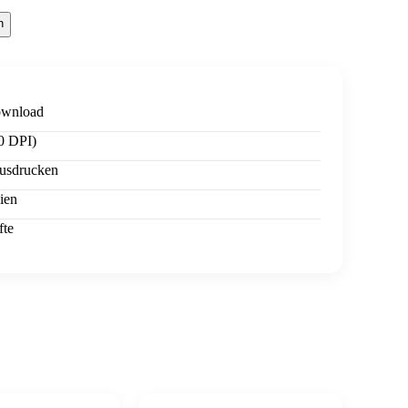
n
ownload
0 DPI)
usdrucken
ien
fte